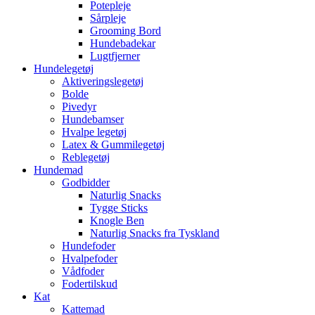
Potepleje
Sårpleje
Grooming Bord
Hundebadekar
Lugtfjerner
Hundelegetøj
Aktiveringslegetøj
Bolde
Pivedyr
Hundebamser
Hvalpe legetøj
Latex & Gummilegetøj
Reblegetøj
Hundemad
Godbidder
Naturlig Snacks
Tygge Sticks
Knogle Ben
Naturlig Snacks fra Tyskland
Hundefoder
Hvalpefoder
Vådfoder
Fodertilskud
Kat
Kattemad