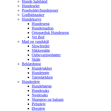
Hunde halsbånd
Hundeseler
Poseholder/hundeposer
Godbidstasker
Hundekurve
Hundeseng
Hundemadras
Ortopædisk Hundeseng
Vet Bed
Mad og vandskål
Slowfeeder
Slikkemåtte
Opbevaringsbøtter
Skåle
Beklædning
Hundejakker
Hundetrøje
Tørredækken
Hundepleje
Hundebørste
Hundesaks
Neglesaks
Shampoo og balsam
Pelspleje
Ørepleje