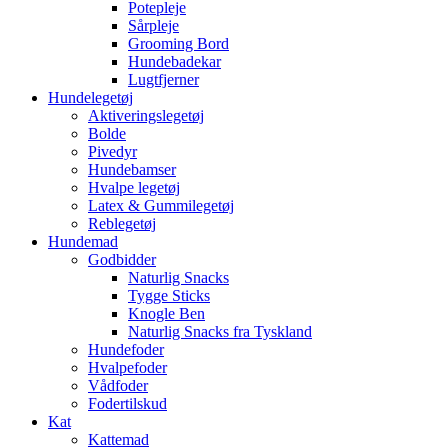
Potepleje
Sårpleje
Grooming Bord
Hundebadekar
Lugtfjerner
Hundelegetøj
Aktiveringslegetøj
Bolde
Pivedyr
Hundebamser
Hvalpe legetøj
Latex & Gummilegetøj
Reblegetøj
Hundemad
Godbidder
Naturlig Snacks
Tygge Sticks
Knogle Ben
Naturlig Snacks fra Tyskland
Hundefoder
Hvalpefoder
Vådfoder
Fodertilskud
Kat
Kattemad