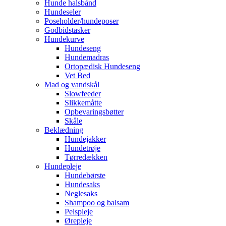
Hunde halsbånd
Hundeseler
Poseholder/hundeposer
Godbidstasker
Hundekurve
Hundeseng
Hundemadras
Ortopædisk Hundeseng
Vet Bed
Mad og vandskål
Slowfeeder
Slikkemåtte
Opbevaringsbøtter
Skåle
Beklædning
Hundejakker
Hundetrøje
Tørredækken
Hundepleje
Hundebørste
Hundesaks
Neglesaks
Shampoo og balsam
Pelspleje
Ørepleje