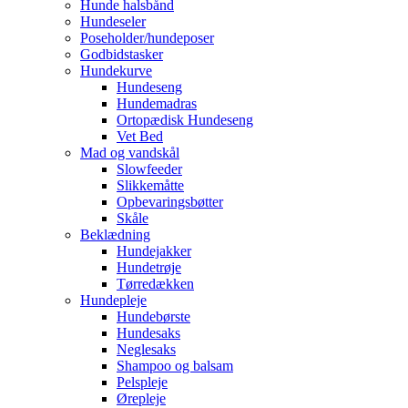
Hunde halsbånd
Hundeseler
Poseholder/hundeposer
Godbidstasker
Hundekurve
Hundeseng
Hundemadras
Ortopædisk Hundeseng
Vet Bed
Mad og vandskål
Slowfeeder
Slikkemåtte
Opbevaringsbøtter
Skåle
Beklædning
Hundejakker
Hundetrøje
Tørredækken
Hundepleje
Hundebørste
Hundesaks
Neglesaks
Shampoo og balsam
Pelspleje
Ørepleje