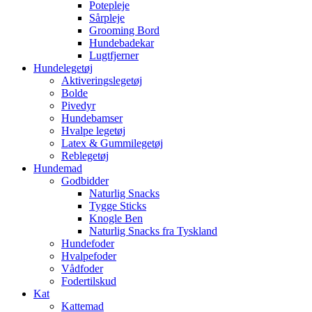
Potepleje
Sårpleje
Grooming Bord
Hundebadekar
Lugtfjerner
Hundelegetøj
Aktiveringslegetøj
Bolde
Pivedyr
Hundebamser
Hvalpe legetøj
Latex & Gummilegetøj
Reblegetøj
Hundemad
Godbidder
Naturlig Snacks
Tygge Sticks
Knogle Ben
Naturlig Snacks fra Tyskland
Hundefoder
Hvalpefoder
Vådfoder
Fodertilskud
Kat
Kattemad