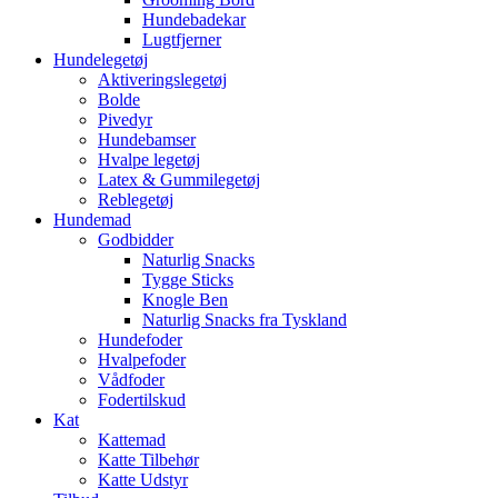
Hundebadekar
Lugtfjerner
Hundelegetøj
Aktiveringslegetøj
Bolde
Pivedyr
Hundebamser
Hvalpe legetøj
Latex & Gummilegetøj
Reblegetøj
Hundemad
Godbidder
Naturlig Snacks
Tygge Sticks
Knogle Ben
Naturlig Snacks fra Tyskland
Hundefoder
Hvalpefoder
Vådfoder
Fodertilskud
Kat
Kattemad
Katte Tilbehør
Katte Udstyr