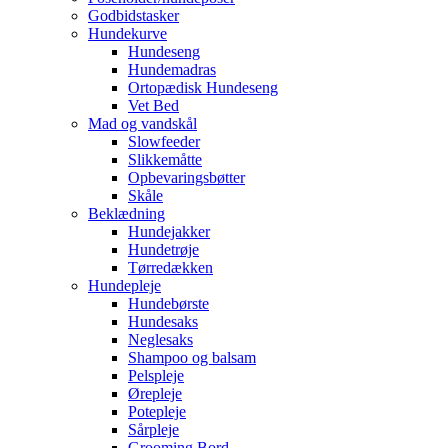
Godbidstasker
Hundekurve
Hundeseng
Hundemadras
Ortopædisk Hundeseng
Vet Bed
Mad og vandskål
Slowfeeder
Slikkemåtte
Opbevaringsbøtter
Skåle
Beklædning
Hundejakker
Hundetrøje
Tørredækken
Hundepleje
Hundebørste
Hundesaks
Neglesaks
Shampoo og balsam
Pelspleje
Ørepleje
Potepleje
Sårpleje
Grooming Bord