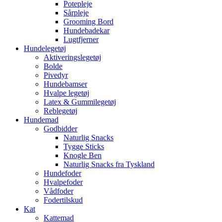
Potepleje
Sårpleje
Grooming Bord
Hundebadekar
Lugtfjerner
Hundelegetøj
Aktiveringslegetøj
Bolde
Pivedyr
Hundebamser
Hvalpe legetøj
Latex & Gummilegetøj
Reblegetøj
Hundemad
Godbidder
Naturlig Snacks
Tygge Sticks
Knogle Ben
Naturlig Snacks fra Tyskland
Hundefoder
Hvalpefoder
Vådfoder
Fodertilskud
Kat
Kattemad