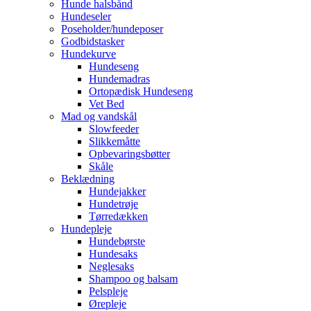
Hunde halsbånd
Hundeseler
Poseholder/hundeposer
Godbidstasker
Hundekurve
Hundeseng
Hundemadras
Ortopædisk Hundeseng
Vet Bed
Mad og vandskål
Slowfeeder
Slikkemåtte
Opbevaringsbøtter
Skåle
Beklædning
Hundejakker
Hundetrøje
Tørredækken
Hundepleje
Hundebørste
Hundesaks
Neglesaks
Shampoo og balsam
Pelspleje
Ørepleje