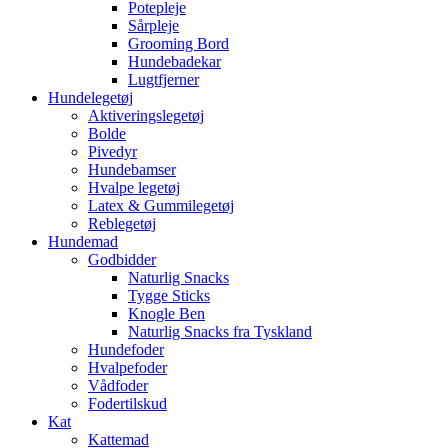
Potepleje
Sårpleje
Grooming Bord
Hundebadekar
Lugtfjerner
Hundelegetøj
Aktiveringslegetøj
Bolde
Pivedyr
Hundebamser
Hvalpe legetøj
Latex & Gummilegetøj
Reblegetøj
Hundemad
Godbidder
Naturlig Snacks
Tygge Sticks
Knogle Ben
Naturlig Snacks fra Tyskland
Hundefoder
Hvalpefoder
Vådfoder
Fodertilskud
Kat
Kattemad