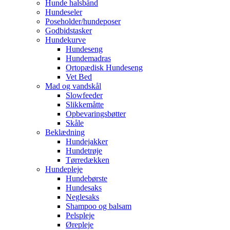
Hunde halsbånd
Hundeseler
Poseholder/hundeposer
Godbidstasker
Hundekurve
Hundeseng
Hundemadras
Ortopædisk Hundeseng
Vet Bed
Mad og vandskål
Slowfeeder
Slikkemåtte
Opbevaringsbøtter
Skåle
Beklædning
Hundejakker
Hundetrøje
Tørredækken
Hundepleje
Hundebørste
Hundesaks
Neglesaks
Shampoo og balsam
Pelspleje
Ørepleje