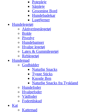
Potepleje
Sårpleje
Grooming Bord
Hundebadekar
Lugtfjerner
Hundelegetøj
Aktiveringslegetøj
Bolde
Pivedyr
Hundebamser
Hvalpe legetøj
Latex & Gummilegetøj
Reblegetøj
Hundemad
Godbidder
Naturlig Snacks
Tygge Sticks
Knogle Ben
Naturlig Snacks fra Tyskland
Hundefoder
Hvalpefoder
Vådfoder
Fodertilskud
Kat
Kattemad