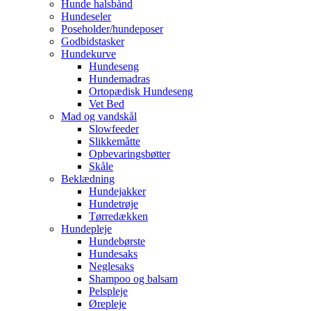
Hunde halsbånd
Hundeseler
Poseholder/hundeposer
Godbidstasker
Hundekurve
Hundeseng
Hundemadras
Ortopædisk Hundeseng
Vet Bed
Mad og vandskål
Slowfeeder
Slikkemåtte
Opbevaringsbøtter
Skåle
Beklædning
Hundejakker
Hundetrøje
Tørredækken
Hundepleje
Hundebørste
Hundesaks
Neglesaks
Shampoo og balsam
Pelspleje
Ørepleje