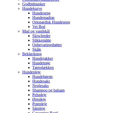
Godbidstasker
Hundekurve
Hundeseng
Hundemadras
Ortopædisk Hundeseng
Vet Bed
Mad og vandskål
Slowfeeder
Slikkemåtte
Opbevaringsbøtter
Skåle
Beklædning
Hundejakker
Hundetrøje
Tørredækken
Hundepleje
Hundebørste
Hundesaks
Neglesaks
Shampoo og balsam
Pelspleje
Ørepleje
Potepleje
Sårpleje
Grooming Bord