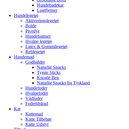
Hundebadekar
Lugtfjerner
Hundelegetøj
Aktiveringslegetøj
Bolde
Pivedyr
Hundebamser
Hvalpe legetøj
Latex & Gummilegetøj
Reblegetøj
Hundemad
Godbidder
Naturlig Snacks
Tygge Sticks
Knogle Ben
Naturlig Snacks fra Tyskland
Hundefoder
Hvalpefoder
Vådfoder
Fodertilskud
Kat
Kattemad
Katte Tilbehør
Katte Udstyr