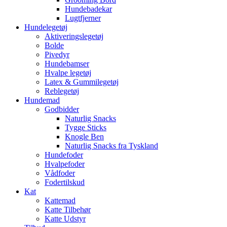
Hundebadekar
Lugtfjerner
Hundelegetøj
Aktiveringslegetøj
Bolde
Pivedyr
Hundebamser
Hvalpe legetøj
Latex & Gummilegetøj
Reblegetøj
Hundemad
Godbidder
Naturlig Snacks
Tygge Sticks
Knogle Ben
Naturlig Snacks fra Tyskland
Hundefoder
Hvalpefoder
Vådfoder
Fodertilskud
Kat
Kattemad
Katte Tilbehør
Katte Udstyr