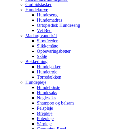
Godbidstasker
Hundekurve
Hundeseng
Hundemadras
Ortopædisk Hundeseng
Vet Bed
Mad og vandskål
Slowfeeder
Slikkemåtte
Opbevaringsbøtter
Skåle
Beklædning
Hundejakker
Hundetrøje
Tørredækken
Hundepleje
Hundebørste
Hundesaks
Neglesaks
Shampoo og balsam
Pelspleje
Ørepleje
Potepleje
Sårpleje
Grooming Bord