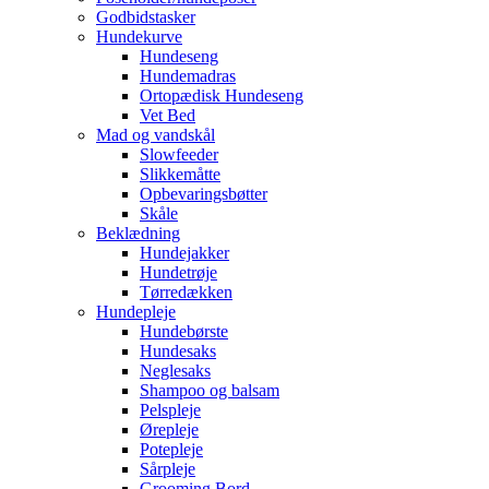
Godbidstasker
Hundekurve
Hundeseng
Hundemadras
Ortopædisk Hundeseng
Vet Bed
Mad og vandskål
Slowfeeder
Slikkemåtte
Opbevaringsbøtter
Skåle
Beklædning
Hundejakker
Hundetrøje
Tørredækken
Hundepleje
Hundebørste
Hundesaks
Neglesaks
Shampoo og balsam
Pelspleje
Ørepleje
Potepleje
Sårpleje
Grooming Bord