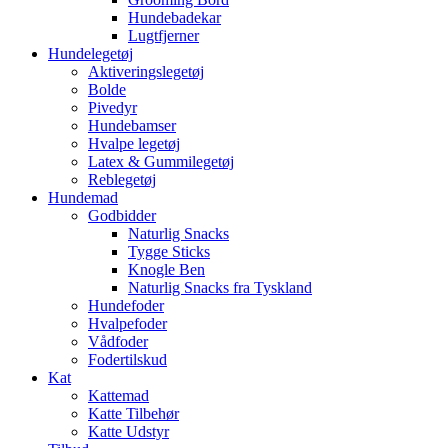
Hundebadekar
Lugtfjerner
Hundelegetøj
Aktiveringslegetøj
Bolde
Pivedyr
Hundebamser
Hvalpe legetøj
Latex & Gummilegetøj
Reblegetøj
Hundemad
Godbidder
Naturlig Snacks
Tygge Sticks
Knogle Ben
Naturlig Snacks fra Tyskland
Hundefoder
Hvalpefoder
Vådfoder
Fodertilskud
Kat
Kattemad
Katte Tilbehør
Katte Udstyr