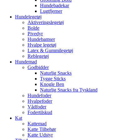
Hundebadekar
Lugtfjerner
Hundelegetøj
Aktiveringslegetøj
Bolde
Pivedyr
Hundebamser
Hvalpe legetøj
Latex & Gummilegetøj
Reblegetøj
Hundemad
Godbidder
Naturlig Snacks
Tygge Sticks
Knogle Ben
Naturlig Snacks fra Tyskland
Hundefoder
Hvalpefoder
Vådfoder
Fodertilskud
Kat
Kattemad
Katte Tilbehør
Katte Udstyr