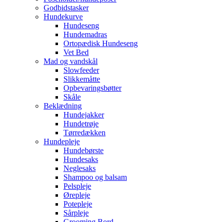
Godbidstasker
Hundekurve
Hundeseng
Hundemadras
Ortopædisk Hundeseng
Vet Bed
Mad og vandskål
Slowfeeder
Slikkemåtte
Opbevaringsbøtter
Skåle
Beklædning
Hundejakker
Hundetrøje
Tørredækken
Hundepleje
Hundebørste
Hundesaks
Neglesaks
Shampoo og balsam
Pelspleje
Ørepleje
Potepleje
Sårpleje
Grooming Bord