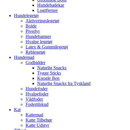
Hundebadekar
Lugtfjerner
Hundelegetøj
Aktiveringslegetøj
Bolde
Pivedyr
Hundebamser
Hvalpe legetøj
Latex & Gummilegetøj
Reblegetøj
Hundemad
Godbidder
Naturlig Snacks
Tygge Sticks
Knogle Ben
Naturlig Snacks fra Tyskland
Hundefoder
Hvalpefoder
Vådfoder
Fodertilskud
Kat
Kattemad
Katte Tilbehør
Katte Udstyr