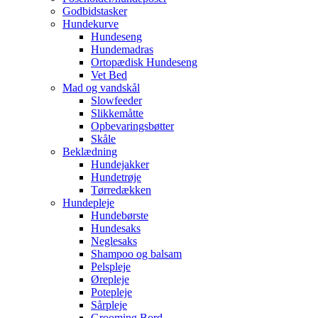
Godbidstasker
Hundekurve
Hundeseng
Hundemadras
Ortopædisk Hundeseng
Vet Bed
Mad og vandskål
Slowfeeder
Slikkemåtte
Opbevaringsbøtter
Skåle
Beklædning
Hundejakker
Hundetrøje
Tørredækken
Hundepleje
Hundebørste
Hundesaks
Neglesaks
Shampoo og balsam
Pelspleje
Ørepleje
Potepleje
Sårpleje
Grooming Bord