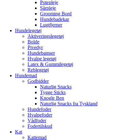
Potepleje
Sårpleje
Grooming Bord
Hundebadekar
Lugtfjerner
Hundelegetøj
Aktiveringslegetøj
Bolde
Pivedyr
Hundebamser
Hvalpe legetøj
Latex & Gummilegetøj
Reblegetøj
Hundemad
Godbidder
Naturlig Snacks
Tygge Sticks
Knogle Ben
Naturlig Snacks fra Tyskland
Hundefoder
Hvalpefoder
Vådfoder
Fodertilskud
Kat
Kattemad