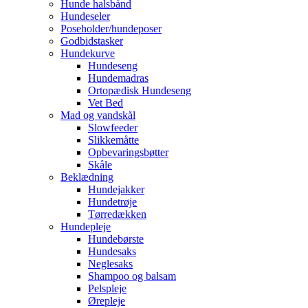
Hunde halsbånd
Hundeseler
Poseholder/hundeposer
Godbidstasker
Hundekurve
Hundeseng
Hundemadras
Ortopædisk Hundeseng
Vet Bed
Mad og vandskål
Slowfeeder
Slikkemåtte
Opbevaringsbøtter
Skåle
Beklædning
Hundejakker
Hundetrøje
Tørredækken
Hundepleje
Hundebørste
Hundesaks
Neglesaks
Shampoo og balsam
Pelspleje
Ørepleje