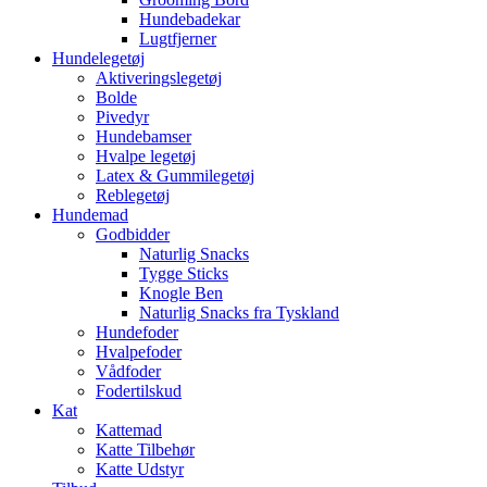
Hundebadekar
Lugtfjerner
Hundelegetøj
Aktiveringslegetøj
Bolde
Pivedyr
Hundebamser
Hvalpe legetøj
Latex & Gummilegetøj
Reblegetøj
Hundemad
Godbidder
Naturlig Snacks
Tygge Sticks
Knogle Ben
Naturlig Snacks fra Tyskland
Hundefoder
Hvalpefoder
Vådfoder
Fodertilskud
Kat
Kattemad
Katte Tilbehør
Katte Udstyr