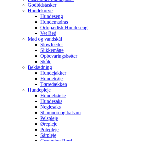
Godbidstasker
Hundekurve
Hundeseng
Hundemadras
Ortopædisk Hundeseng
Vet Bed
Mad og vandskål
Slowfeeder
Slikkemåtte
Opbevaringsbøtter
Skåle
Beklædning
Hundejakker
Hundetrøje
Tørredækken
Hundepleje
Hundebørste
Hundesaks
Neglesaks
Shampoo og balsam
Pelspleje
Ørepleje
Potepleje
Sårpleje
Grooming Bord