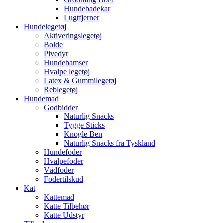
Hundebadekar
Lugtfjerner
Hundelegetøj
Aktiveringslegetøj
Bolde
Pivedyr
Hundebamser
Hvalpe legetøj
Latex & Gummilegetøj
Reblegetøj
Hundemad
Godbidder
Naturlig Snacks
Tygge Sticks
Knogle Ben
Naturlig Snacks fra Tyskland
Hundefoder
Hvalpefoder
Vådfoder
Fodertilskud
Kat
Kattemad
Katte Tilbehør
Katte Udstyr