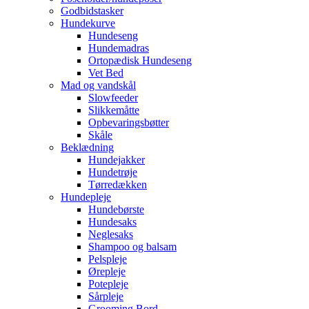
Godbidstasker
Hundekurve
Hundeseng
Hundemadras
Ortopædisk Hundeseng
Vet Bed
Mad og vandskål
Slowfeeder
Slikkemåtte
Opbevaringsbøtter
Skåle
Beklædning
Hundejakker
Hundetrøje
Tørredækken
Hundepleje
Hundebørste
Hundesaks
Neglesaks
Shampoo og balsam
Pelspleje
Ørepleje
Potepleje
Sårpleje
Grooming Bord