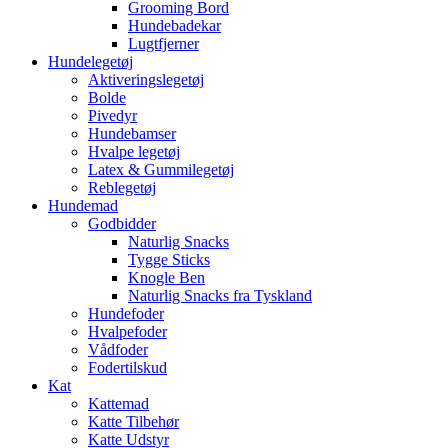
Grooming Bord
Hundebadekar
Lugtfjerner
Hundelegetøj
Aktiveringslegetøj
Bolde
Pivedyr
Hundebamser
Hvalpe legetøj
Latex & Gummilegetøj
Reblegetøj
Hundemad
Godbidder
Naturlig Snacks
Tygge Sticks
Knogle Ben
Naturlig Snacks fra Tyskland
Hundefoder
Hvalpefoder
Vådfoder
Fodertilskud
Kat
Kattemad
Katte Tilbehør
Katte Udstyr