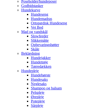
Poseholder/hundeposer
Godbidstasker
Hundekurve
Hundeseng
Hundemadras
Ortopædisk Hundeseng
Vet Bed
Mad og vandskål
Slowfeeder
Slikkemåtte
Opbevaringsbøtter
Skåle
Beklædning
Hundejakker
Hundetrøje
Tørredækken
Hundepleje
Hundebørste
Hundesaks
Neglesaks
Shampoo og balsam
Pelspleje
Ørepleje
Potepleje
Sårpleje