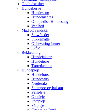
Godbidstasker
Hundekurve
Hundeseng
Hundemadras
Ortopædisk Hundeseng
Vet Bed
Mad og vandskål
Slowfeeder
Slikkemåtte
Opbevaringsbøtter
Skåle
Beklædning
Hundejakker
Hundetrøje
Tørredækken
Hundepleje
Hundebørste
Hundesaks
Neglesaks
Shampoo og balsam
Pelspleje
Ørepleje
Potepleje
Sårpleje
Grooming Bord