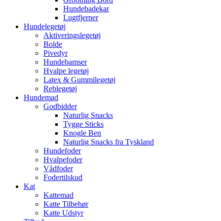
Hundebadekar
Lugtfjerner
Hundelegetøj
Aktiveringslegetøj
Bolde
Pivedyr
Hundebamser
Hvalpe legetøj
Latex & Gummilegetøj
Reblegetøj
Hundemad
Godbidder
Naturlig Snacks
Tygge Sticks
Knogle Ben
Naturlig Snacks fra Tyskland
Hundefoder
Hvalpefoder
Vådfoder
Fodertilskud
Kat
Kattemad
Katte Tilbehør
Katte Udstyr