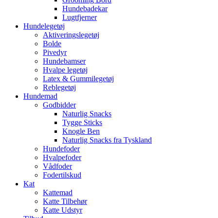
Hundebadekar
Lugtfjerner
Hundelegetøj
Aktiveringslegetøj
Bolde
Pivedyr
Hundebamser
Hvalpe legetøj
Latex & Gummilegetøj
Reblegetøj
Hundemad
Godbidder
Naturlig Snacks
Tygge Sticks
Knogle Ben
Naturlig Snacks fra Tyskland
Hundefoder
Hvalpefoder
Vådfoder
Fodertilskud
Kat
Kattemad
Katte Tilbehør
Katte Udstyr