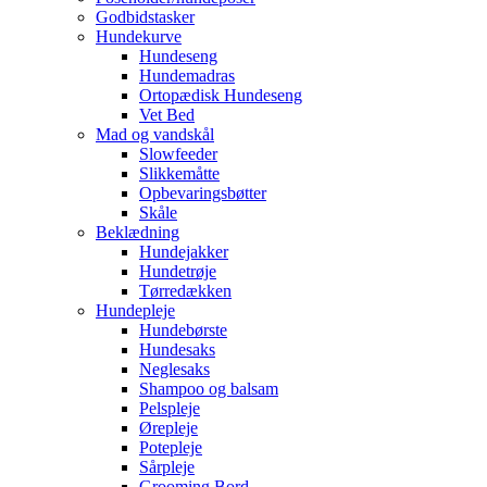
Godbidstasker
Hundekurve
Hundeseng
Hundemadras
Ortopædisk Hundeseng
Vet Bed
Mad og vandskål
Slowfeeder
Slikkemåtte
Opbevaringsbøtter
Skåle
Beklædning
Hundejakker
Hundetrøje
Tørredækken
Hundepleje
Hundebørste
Hundesaks
Neglesaks
Shampoo og balsam
Pelspleje
Ørepleje
Potepleje
Sårpleje
Grooming Bord