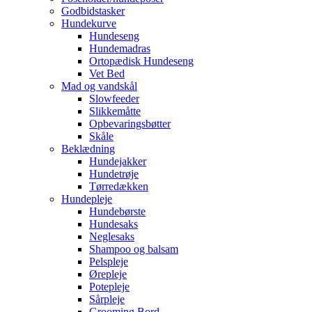
Godbidstasker
Hundekurve
Hundeseng
Hundemadras
Ortopædisk Hundeseng
Vet Bed
Mad og vandskål
Slowfeeder
Slikkemåtte
Opbevaringsbøtter
Skåle
Beklædning
Hundejakker
Hundetrøje
Tørredækken
Hundepleje
Hundebørste
Hundesaks
Neglesaks
Shampoo og balsam
Pelspleje
Ørepleje
Potepleje
Sårpleje
Grooming Bord