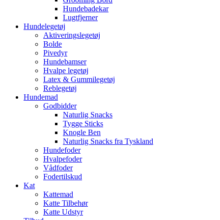
Hundebadekar
Lugtfjerner
Hundelegetøj
Aktiveringslegetøj
Bolde
Pivedyr
Hundebamser
Hvalpe legetøj
Latex & Gummilegetøj
Reblegetøj
Hundemad
Godbidder
Naturlig Snacks
Tygge Sticks
Knogle Ben
Naturlig Snacks fra Tyskland
Hundefoder
Hvalpefoder
Vådfoder
Fodertilskud
Kat
Kattemad
Katte Tilbehør
Katte Udstyr