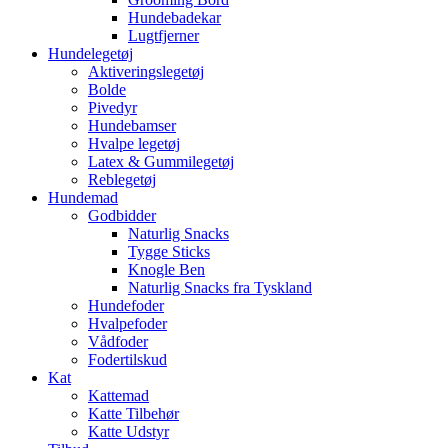
Hundebadekar
Lugtfjerner
Hundelegetøj
Aktiveringslegetøj
Bolde
Pivedyr
Hundebamser
Hvalpe legetøj
Latex & Gummilegetøj
Reblegetøj
Hundemad
Godbidder
Naturlig Snacks
Tygge Sticks
Knogle Ben
Naturlig Snacks fra Tyskland
Hundefoder
Hvalpefoder
Vådfoder
Fodertilskud
Kat
Kattemad
Katte Tilbehør
Katte Udstyr