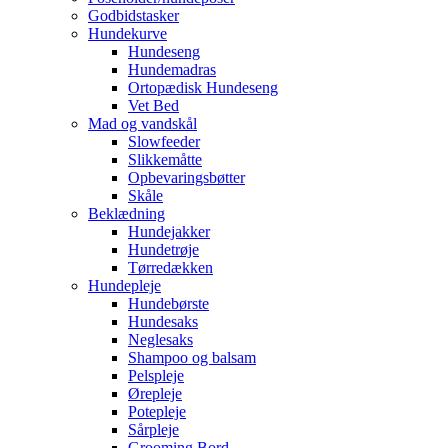
Godbidstasker
Hundekurve
Hundeseng
Hundemadras
Ortopædisk Hundeseng
Vet Bed
Mad og vandskål
Slowfeeder
Slikkemåtte
Opbevaringsbøtter
Skåle
Beklædning
Hundejakker
Hundetrøje
Tørredækken
Hundepleje
Hundebørste
Hundesaks
Neglesaks
Shampoo og balsam
Pelspleje
Ørepleje
Potepleje
Sårpleje
Grooming Bord