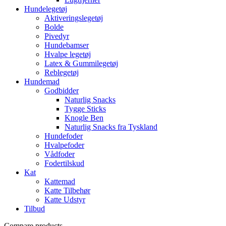
Hundelegetøj
Aktiveringslegetøj
Bolde
Pivedyr
Hundebamser
Hvalpe legetøj
Latex & Gummilegetøj
Reblegetøj
Hundemad
Godbidder
Naturlig Snacks
Tygge Sticks
Knogle Ben
Naturlig Snacks fra Tyskland
Hundefoder
Hvalpefoder
Vådfoder
Fodertilskud
Kat
Kattemad
Katte Tilbehør
Katte Udstyr
Tilbud
Compare products