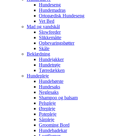
Hundeseng
Hundemadras
Ortopædisk Hundeseng
Vet Bed
Mad og vandskål
Slowfeeder
Slikkemåtte
Opbevaringsbøtter
Skåle
Beklædning
Hundejakker
Hundetrøje
Tørredækken
Hundepleje
Hundebørste
Hundesaks
Neglesaks
Shampoo og balsam
Pelspleje
Ørepleje
Potepleje
Sårpleje
Grooming Bord
Hundebadekar
Lugtfjerner