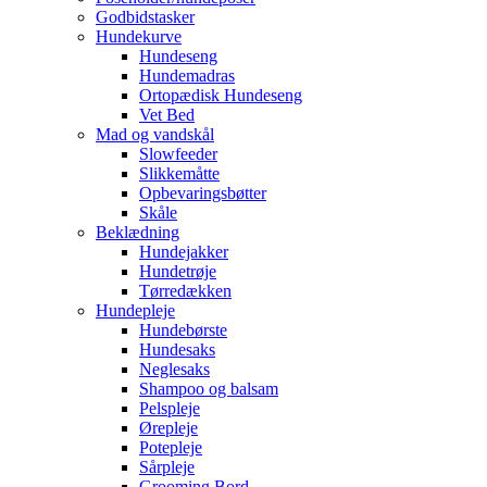
Godbidstasker
Hundekurve
Hundeseng
Hundemadras
Ortopædisk Hundeseng
Vet Bed
Mad og vandskål
Slowfeeder
Slikkemåtte
Opbevaringsbøtter
Skåle
Beklædning
Hundejakker
Hundetrøje
Tørredækken
Hundepleje
Hundebørste
Hundesaks
Neglesaks
Shampoo og balsam
Pelspleje
Ørepleje
Potepleje
Sårpleje
Grooming Bord