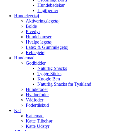
Hundebadekar
Lugtfjerner
Hundelegetøj
Aktiveringslegetøj
Bolde
Pivedyr
Hundebamser
Hvalpe legetøj
Latex & Gummilegetøj
Reblegetøj
Hundemad
Godbidder
Naturlig Snacks
Tygge Sticks
Knogle Ben
Naturlig Snacks fra Tyskland
Hundefoder
Hvalpefoder
Vådfoder
Fodertilskud
Kat
Kattemad
Katte Tilbehør
Katte Udstyr