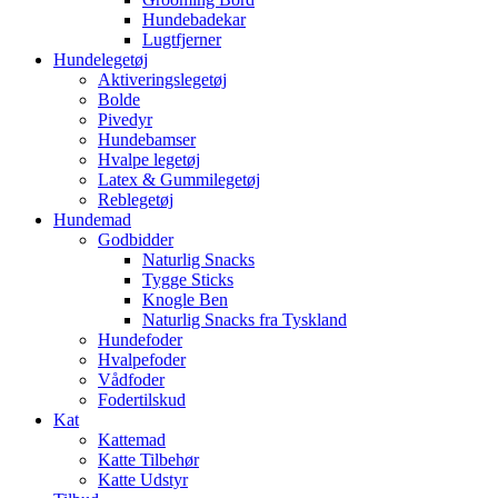
Hundebadekar
Lugtfjerner
Hundelegetøj
Aktiveringslegetøj
Bolde
Pivedyr
Hundebamser
Hvalpe legetøj
Latex & Gummilegetøj
Reblegetøj
Hundemad
Godbidder
Naturlig Snacks
Tygge Sticks
Knogle Ben
Naturlig Snacks fra Tyskland
Hundefoder
Hvalpefoder
Vådfoder
Fodertilskud
Kat
Kattemad
Katte Tilbehør
Katte Udstyr