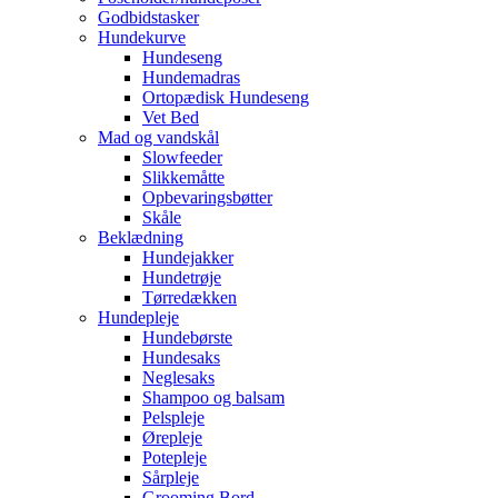
Godbidstasker
Hundekurve
Hundeseng
Hundemadras
Ortopædisk Hundeseng
Vet Bed
Mad og vandskål
Slowfeeder
Slikkemåtte
Opbevaringsbøtter
Skåle
Beklædning
Hundejakker
Hundetrøje
Tørredækken
Hundepleje
Hundebørste
Hundesaks
Neglesaks
Shampoo og balsam
Pelspleje
Ørepleje
Potepleje
Sårpleje
Grooming Bord