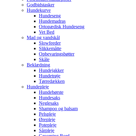
Godbidstasker
Hundekurve
Hundeseng
Hundemadras
Ortopædisk Hundeseng
Vet Bed
Mad og vandskål
Slowfeeder
Slikkemåtte
Opbevaringsbøtter
Skåle
Beklædning
Hundejakker
Hundetrøje
Tørredækken
Hundepleje
Hundebørste
Hundesaks
Neglesaks
Shampoo og balsam
Pelspleje
Ørepleje
Potepleje
Sårpleje
Grooming Bord