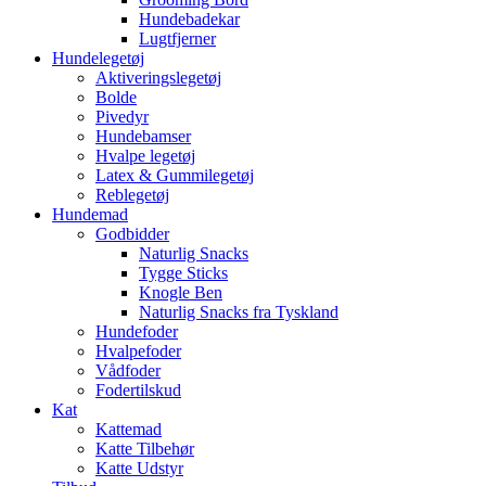
Hundebadekar
Lugtfjerner
Hundelegetøj
Aktiveringslegetøj
Bolde
Pivedyr
Hundebamser
Hvalpe legetøj
Latex & Gummilegetøj
Reblegetøj
Hundemad
Godbidder
Naturlig Snacks
Tygge Sticks
Knogle Ben
Naturlig Snacks fra Tyskland
Hundefoder
Hvalpefoder
Vådfoder
Fodertilskud
Kat
Kattemad
Katte Tilbehør
Katte Udstyr