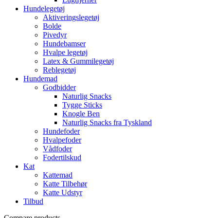
Hundelegetøj
Aktiveringslegetøj
Bolde
Pivedyr
Hundebamser
Hvalpe legetøj
Latex & Gummilegetøj
Reblegetøj
Hundemad
Godbidder
Naturlig Snacks
Tygge Sticks
Knogle Ben
Naturlig Snacks fra Tyskland
Hundefoder
Hvalpefoder
Vådfoder
Fodertilskud
Kat
Kattemad
Katte Tilbehør
Katte Udstyr
Tilbud
Compare products