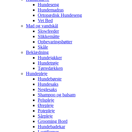
Hundeseng
Hundemadras
Ortopædisk Hundeseng
Vet Bed
Mad og vandskål
Slowfeeder
Slikkemåtte
Opbevaringsbøtter
Skåle
Beklædning
Hundejakker
Hundetrøje
Tørredækken
Hundepleje
Hundebørste
Hundesaks
Neglesaks
Shampoo og balsam
Pelspleje
Ørepleje
Potepleje
Sårpleje
Grooming Bord
Hundebadekar
Lugtfjerner