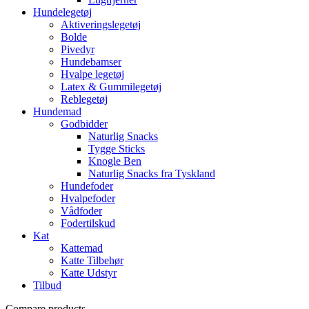
Hundelegetøj
Aktiveringslegetøj
Bolde
Pivedyr
Hundebamser
Hvalpe legetøj
Latex & Gummilegetøj
Reblegetøj
Hundemad
Godbidder
Naturlig Snacks
Tygge Sticks
Knogle Ben
Naturlig Snacks fra Tyskland
Hundefoder
Hvalpefoder
Vådfoder
Fodertilskud
Kat
Kattemad
Katte Tilbehør
Katte Udstyr
Tilbud
Compare products