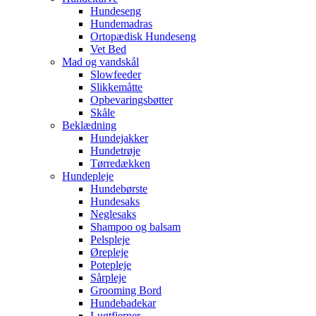
Hundeseng
Hundemadras
Ortopædisk Hundeseng
Vet Bed
Mad og vandskål
Slowfeeder
Slikkemåtte
Opbevaringsbøtter
Skåle
Beklædning
Hundejakker
Hundetrøje
Tørredækken
Hundepleje
Hundebørste
Hundesaks
Neglesaks
Shampoo og balsam
Pelspleje
Ørepleje
Potepleje
Sårpleje
Grooming Bord
Hundebadekar
Lugtfjerner