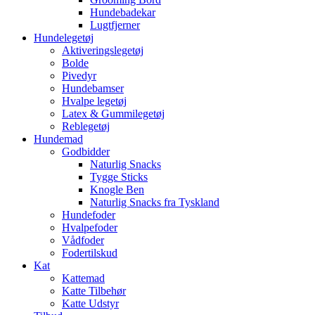
Hundebadekar
Lugtfjerner
Hundelegetøj
Aktiveringslegetøj
Bolde
Pivedyr
Hundebamser
Hvalpe legetøj
Latex & Gummilegetøj
Reblegetøj
Hundemad
Godbidder
Naturlig Snacks
Tygge Sticks
Knogle Ben
Naturlig Snacks fra Tyskland
Hundefoder
Hvalpefoder
Vådfoder
Fodertilskud
Kat
Kattemad
Katte Tilbehør
Katte Udstyr