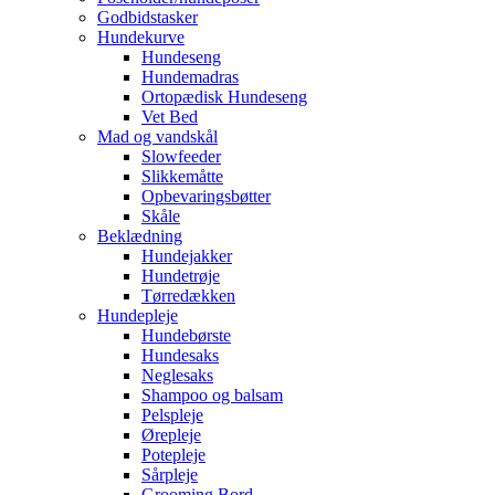
Godbidstasker
Hundekurve
Hundeseng
Hundemadras
Ortopædisk Hundeseng
Vet Bed
Mad og vandskål
Slowfeeder
Slikkemåtte
Opbevaringsbøtter
Skåle
Beklædning
Hundejakker
Hundetrøje
Tørredækken
Hundepleje
Hundebørste
Hundesaks
Neglesaks
Shampoo og balsam
Pelspleje
Ørepleje
Potepleje
Sårpleje
Grooming Bord